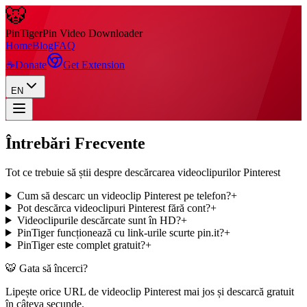
🐯
Pin
Tiger
Pin Video Downloader
Home
Blog
FAQ
☕
Donate
Get Extension
EN
Întrebări Frecvente
Tot ce trebuie să știi despre descărcarea videoclipurilor Pinterest
Cum să descarc un videoclip Pinterest pe telefon?
+
Pot descărca videoclipuri Pinterest fără cont?
+
Videoclipurile descărcate sunt în HD?
+
PinTiger funcționează cu link-urile scurte pin.it?
+
PinTiger este complet gratuit?
+
🐯 Gata să încerci?
Lipește orice URL de videoclip Pinterest mai jos și descarcă gratuit
în câteva secunde.